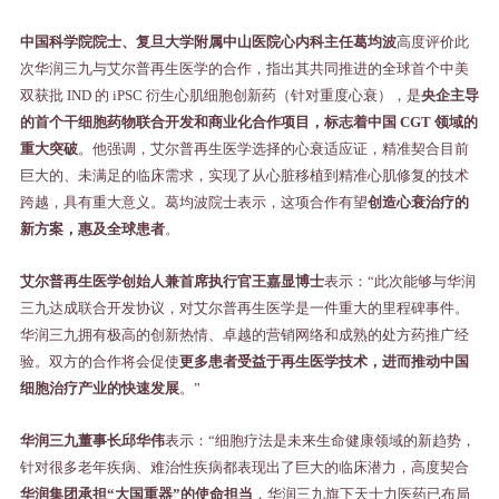
中国科学院院士、复旦大学附属中山医院心内科主任葛均波
高度评价此
次华润三九与艾尔普再生医学的合作，指出其共同推进的全球首个中美
双获批
IND
的
iPSC
衍生心肌细胞创新药（针对重度心衰），是
央企主导
的首个干细胞药物联合开发和商业化合作项目，标志着中国
CGT
领域的
重大突破
。他强调，艾尔普再生医学选择的心衰适应证，精准契合目前
巨大的、未满足的临床需求，实现了从心脏移植到精准心肌修复的技术
跨越，具有重大意义。葛均波院士表示，这项合作有望
创造心衰治疗的
新方案，惠及全球患者
。
艾尔普再生医学创始人兼首席执行官王嘉显博士
表示：
“此次能够与华润
三九达成联合开发协议，对艾尔普再生医学是一件重大的里程碑事件。
华润三九拥有极高的创新热情、卓越的营销网络和成熟的处方药推广经
验。双方的合作将会促使
更多患者受益于再生医学技术，进而推动中国
细胞治疗产业的快速发展
。
”
华润三九董事长邱华伟
表示：
“细胞疗法是未来生命健康领域的新趋势，
针对很多老年疾病、难治性疾病都表现出了巨大的临床潜力，高度契合
华润集团承担
“大国重器”的使命担当
，华润三九旗下天士力医药已布局