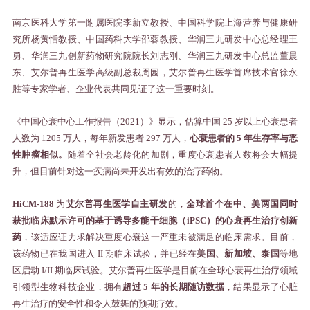
南京医科大学第一附属医院李新立教授、中国科学院上海营养与健康研
究所杨黄恬教授、中国药科大学邵蓉教授、华润三九研发中心总经理王
勇、华润三九创新药物研究院院长刘志刚、华润三九研发中心总监董晨
东、艾尔普再生医学高级副总裁周园，艾尔普再生医学首席技术官徐永
胜等专家学者、企业代表共同见证了这一重要时刻。
《中国心衰中心工作报告（
2021
）》显示，估算中国
25
岁以上心衰患者
人数为
1205
万人，每年新发患者
297
万人，
心衰患者的
5
年生存率与恶
性肿瘤相似。
随着全社会老龄化的加剧，重度心衰患者人数将会大幅提
升，但目前针对这一疾病尚未开发出有效的治疗药物。
HiCM-188
为
艾尔普再生医学自主研发
的，
全球首个在中、美两国同时
获批临床默示许可的基于诱导多能干细胞（
iPSC
）的心衰再生治疗创新
药
，该适应证力求解决重度心衰这一严重未被满足的临床需求。目前，
该药物已在我国进入
II
期临床试验，并已经在
美国、新加坡、泰国
等地
区启动
I/II
期临床试验。艾尔普再生医学是目前在全球心衰再生治疗领域
引领型生物科技企业，拥有
超过
5
年的长期随访数据
，结果显示了心脏
再生治疗的安全性和令人鼓舞的预期疗效。