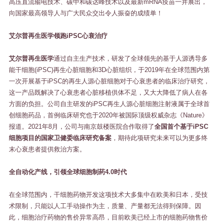
高压直流输电技术、碳中和碳达峰技术以及最新mRNA疫苗一并展出，
向国家最高领导人与广大民众交出令人振奋的成绩单！
艾尔普再生医学领跑iPSC心衰治疗
艾尔普再生医学
通过自主生产技术，研发了全球领先的基于人源诱导多
能干细胞(iPSC)再生心脏细胞和3D心脏组织，于2019年在全球范围内第
一次开展基于iPSC的再生人源心脏细胞对于心衰患者的临床治疗研究，
这一产品既解决了心衰患者心脏移植供体不足，又大大降低了病人在各
方面的负担。公司自主研发的iPSC再生人源心脏细胞注射液属于全球首
创细胞药品，首例临床研究也于2020年被国际顶级权威杂志《Nature》
报道。2021年8月，公司与南京鼓楼医院合作取得了
全国首个基于iPSC
细胞项目的国家卫健委临床研究备案
，期待此项研究未来可以为更多终
末心衰患者提供救治方案。
全自动化产线，引领全球细胞制药4.0时代
在全球范围内，干细胞药物开发这项技术大多集中在欧美和日本，受技
术限制，只能以人工手动操作为主，质量、产量都无法得到保障。因
此，细胞治疗药物的售价异常高昂，目前欧美已经上市的细胞药物售价