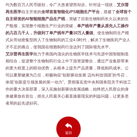
均为数百万人民币级别，令广大患者望而却步。针对这一现状，
艾尔普
再生医学
自主开发的
全球首套智能化iPS细胞生产平台
，搭建了
全球首个
自主研发的AI智能细胞产品生产线
，突破了目前生物制药长久以来的生
产瓶颈，实现整个细胞生产行业的突破，
单产线年产量从原先人工操作
的几百几千人，升级到了单产线年产量10万人量级
。使生物制药生产模
式从劳动密集型跨入了生物制药的工业4.0时代，解决了生物医药产业人
才不足的痛点，使我国在细胞制药行业达到了国际领先水平。
艾尔普再生医学
致力于将国内顶尖的生物医学技术与先进中国智能制造
相结合，促进整个生物制药行业上中下游资源整合，通过产业集群带来
的更大程度上的联动优势，从根本上提升产品质量，降低制药成本。公
司以重塑健康为己任，积极响应“创新驱动发展 迈向科技强国”的号召，
体现“创新是引领发展的第一动力”。贯彻落实党中央和国务院关于科技工
作的重大决策部署，深入实施创新驱动发展战略，始终把人民群众的身
体健康放在首位，抓住人民最关心最直接最现实的利益问题，让更多患
者用的起先进好药。
返回