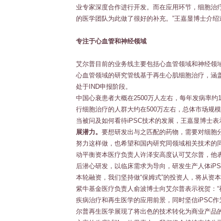
业专家深度合作进行开发。而在应用环节，细胞治
的医学团队为此做了很好的补充。”王嘉显博士介绍
专注于心血管和神经领域
艾尔普目前的业务线主要包括心血管领域和神经领
心血管领域的研究管线基于再生心肌细胞治疗，涵
处于IND申报阶段。
中国心衰患者大概在2500万人左右，每年发病率
行细胞治疗的人群大约在500万左右，总体市场规模超
当被问及如何看待iPSC技术的发展，王嘉显博士表
展潜力。
要想研发出与之匹配的药物，需要对细胞
努力这样做，也希望和国内研究同领域相关技术的
动平衡资本医疗负责人许泽安高度认可艾尔普，他
后潜心研发，以临床需求为导向，研发生产人体iP
本轮融资，我们坚持做“保姆式”的投资人，将从资
紫牛基金医疗负责人俞波博士向艾尔普表示祝贺：“
疾病治疗和再生医学的应用前景，同时坚信iPSC
尔普再生医学展现了将出色的技术转化为商业产品的