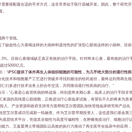
疗需要搭配最合适的手术方式，这非常类似于医疗器械开发。因此，整个研究开
道。
域两个管线。
盖了缺血性心力衰竭这样的大病种和遗传性的扩张型心脏病这样的小病种。目前
约1.3%。目前心衰领域缺乏真正有效的治疗手段。针对终末心衰，最有效的治
过5000亿元。
示：“
iPSC提供了体外再生人体组织细胞的可能性，为几乎绝大部分的退行性
分化技术和细胞量产工艺进行突破并寻找到最佳的给药途径，最终达到用再生细
同仁们多进行技术业务上的合作交流，共同推动退行性疾病的治疗。”
表示：“心衰是心血管疾病的终战场，特别是终末期心衰，临床上的治疗手段非
SC来源的高纯度心肌细胞，正推进治疗心衰临床试验，有望在不久的将来为患
本投入、产业资源和政府支持等方面帮助艾尔普团队加快管线临床研究和产品化
祝贺艾尔普成功完成新一轮融资。作为艾尔普早期投资人，这也是我们基金第三
作为底层技术平台，凭借其全能性与高度可编程性，在肿瘤免疫治疗、细胞治疗
能力。王嘉显博士带领团队以高效的执行力推动了再生医学在临床中的应用，成