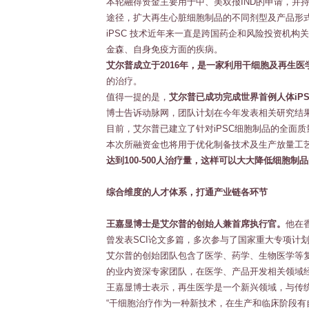
本轮融得资金主要用于中、美双报IND的申请，并
途径，扩大再生心脏细胞制品的不同剂型及产品形
iPSC 技术近年来一直是跨国药企和风险投资机构关注
金森、自身免疫方面的疾病。
艾尔普成立于2016年，是一家利用干细胞及再生
的治疗。
值得一提的是，
艾尔普已成功完成世界首例人体iPS
博士告诉动脉网，团队计划在今年发表相关研究结
目前，艾尔普已建立了针对iPSC细胞制品的全面质
本次所融资金也将用于优化制备技术及生产放量工
达到100-500人治疗量，这样可以大大降低细胞
综合维度的人才体系，打通产业链各环节
王嘉显博士是艾尔普的创始人兼首席执行官。
他在
曾发表SCI论文多篇，多次参与了国家重大专项计
艾尔普的创始团队包含了医学、药学、生物医学等
的业内资深专家团队，在医学、产品开发相关领域
王嘉显博士表示，再生医学是一个新兴领域，与传
“干细胞治疗作为一种新技术，在生产和临床阶段