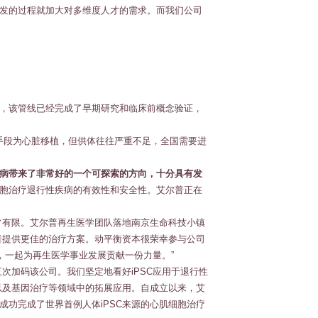
发的过程就加大对多维度人才的需求。而我们公司
，该管线已经完成了早期研究和临床前概念验证，
疗手段为心脏移植，但供体往往严重不足，全国需要进
疾病带来了非常好的一个可探索的方向，十分具有发
胞治疗退行性疾病的有效性和安全性。艾尔普正在
常有限。艾尔普再生医学团队落地南京生命科技小镇
者提供更佳的治疗方案。动平衡资本很荣幸参与公司
，一起为再生医学事业发展贡献一份力量。”
次加码该公司。我们坚定地看好iPSC应用于退行性
以及基因治疗等领域中的拓展应用。自成立以来，艾
功完成了世界首例人体iPSC来源的心肌细胞治疗