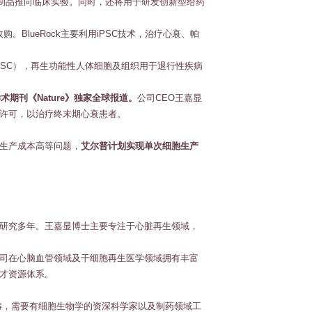
制品推向临床实验。同时，还将用于研发创新型给药
购。BlueRock主要利用iPSC技术，治疗心衰、帕
PSC），再生功能性人体细胞及组织用于退行性疾病
期刊《Nature》独家全球报道。
公司CEO王嘉显
许可，以治疗终末期心衰患者。
生产成本高等问题，
艾尔普计划实现单次细胞生产
研究多年。王嘉显博士主要专注于心脏再生领域，
司在心脑血管领域及干细胞再生医学领域拥有丰富
才资源体系。
畴，需要有细胞生物学的资深科学家以及制药领域工