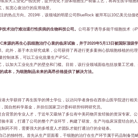
持续加大工业化产线优势，提升优化下游体细胞生产制备工艺，将再生医学细胞
式，拓宽心衰治疗的应用场景。
的热点方向。2019年，该领域的明星公司BlueRock 被拜耳以10亿美元估值收
医学技术治疗难治退行性疾病的生物科技公司。
公司基于诱导多能干细胞技术（i
C来源的再生心肌细胞治疗心衰的临床试验，并于2020年5月13日被国际顶级学术
果。此外，基于本次研究成果，公司获得了再进行更多案例心肌细胞移植的伦理
量控制体系，可以工业化批量生产iPSC。
艺，以加大工业化生产的壁垒和门槛。目前，该行业领域面临包括放量工艺难、
制品的成本，为细胞制品未来的高昂价格提供了解决方法。
香港大学获得了再生医学的博士学位，以访问学者身份在西奈山医学院进行相关
划，国自然科学基金，并担任国家卫计委科研所特聘研究员。
复合背景的专业人才，于近年又吸纳了多位有中美药物开发经验的资深专家。公
经验丰富，打通了公司的整个产业环节，构建了研发、生产与临床深度结合的人
统制药不同，需要强大的多维度人才团队才能打通治疗的全链条。
有自己的独特性。首先从生产层面看，干细胞的治疗在生产环节属于药品制备范